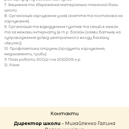
7. Зміцнення та збереження матеріально-технічної бази
школи.
8. Організація харчування учнів (зняття та постанова на
харчування).
9. Організація та відвідування гуртків та секцій в межах
та за межами інтернату (в т.р. басейн (заяви батьків на
супроводження до\від центрального входу басейну
«Хвиля»)).
10. Профілактика отруєнь (продукти харчування,
медикаменти, гриби).
11. План роботи ЗОСШ-І на 2012/2013 н.р.
12. Різне.
Контакти
Директор школи
– Михайленко Галина