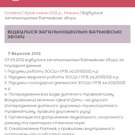
Головна
/
Архів новин 2012 р.
,
Новини
/ Відбулися
загальношкільні батьківські збори
ВІДБУЛИСЯ ЗАГАЛЬНОШКІЛЬНІ БАТЬКІВСЬКІ
ЗБОРИ
7 Вересня 2012
07.09.2012 відбулися загальношкільні батьківські збори за
порядком денним:
1. Підсумки роботи ЗОСШ-І №13 за 2011/2012 н.р.
2. Підсумки медичної роботи ЗОСШ-І №13 за 2011/2012 н.р.
3. Підсумки господарчої діяльності ЗОСШ-І №13 за 2012/2013
н.р.
4. Попередження всіх видів дитячого травматизму.
Всеукраїнський місячник «Увага! Діти – на дорозі!»
(попередження дитячого дорожньо-транспортного
травматизму, правила дорожньго руху).
5. Організація та дотримання лікувального, охоронного
режиму та санітарно-гігієнічних норм.
6. Ознайомлення батьків з правилами внутрішнього
розпорядку під особистий підпис.