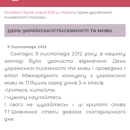
Головна
/
Архів новин 2012 р.
,
Новини
/ День української
писемності та мови
ДЕНЬ УКРАЇНСЬКОЇ ПИСЕМНОСТІ ТА МОВИ
9 Листопада 2012
Сьогодні, 9 листопада 2012 року, в нашому
закладі було урочисто відзначено День
української писемності та мови і проведено І
етап Міжнародного конкурсу з української
мови ім. П.Яцика серед учнів 3-4 класів.
«Учітеся, читайте,
І чужому научайтесь,
І свого не цурайтесь» – ці крилаті слова
Т.Г.Шевченка стали девізом сьогоднішнього
дня.