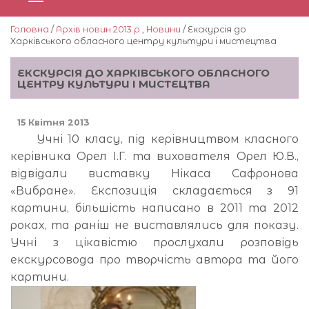
Головна
/
Архів новин 2013 р.
,
Новини
/ Екскурсія до
Харківського обласного центру культури і мистецтва
ЕКСКУРСІЯ ДО ХАРКІВСЬКОГО ОБЛАСНОГО
ЦЕНТРУ КУЛЬТУРИ І МИСТЕЦТВА
15 Квітня 2013
Учні 10 класу, під керівництвом класного
керівника Орел І.Г. та вихователя Орел Ю.В.,
відвідали виставку Нікаса Сафронова
«Вибране». Експозиція складається з 91
картини, більшість написано в 2011 та 2012
роках, та раніш не виставлялись для показу.
Учні з цікавістю прослухали розповідь
екскурсовода про творчість автора та його
картини.