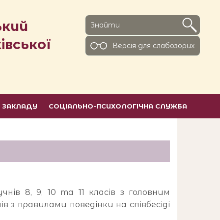
ький
івської
Версiя для слабозорих
Ь ЗАКЛАДУ
СОЦІАЛЬНО-ПСИХОЛОГІЧНА СЛУЖБА
ів 8, 9, 10 та 11 класів з головним
ів з правилами поведінки на співбесіді