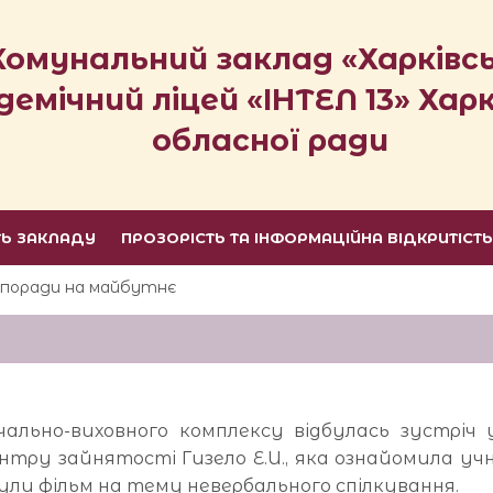
Комунальний заклад «Харківс
демічний ліцей «ІНТЕЛ 13» Харк
обласної ради
ТЬ ЗАКЛАДУ
ПРОЗОРІСТЬ ТА ІНФОРМАЦІЙНА ВІДКРИТІСТ
і поради на майбутнє
ьно-виховного комплексу відбулась зустріч учн
нтру зайнятості Гизело Е.И., яка ознайомила учн
ули фільм на тему невербального спілкування.