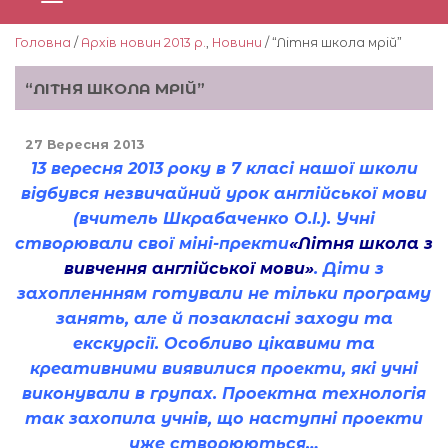
Головна
/
Архів новин 2013 р.
,
Новини
/ “Літня школа мрій”
“ЛІТНЯ ШКОЛА МРІЙ”
27 Вересня 2013
13 вересня 2013 року в 7 класі нашої школи
відбувся незвичайний урок англійської мови
(вчитель Шкрабаченко О.І.). Учні
створювали свої міні-пректи
«Літня школа з
вивчення англійської мови»
. Діти з
захопленнням готували не тільки програму
занять, але й позакласні заходи та
екскурсії. Особливо цікавими та
креативними виявилися проекти, які учні
виконували в групах. Проектна технологія
так захопила учнів, що наступні проекти
уже створюються…