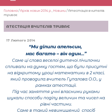
Головна
/
Архів новин 2014 р.
,
Новини
/ Атестація вчителів
триває
АТЕСТАЦІЯ ВЧИТЕЛІВ ТРИВАЄ
17 Лютого 2014
“Ми ділили апельсин,
нас багато – він один…”
Саме ці слова веселої дитячої лічилочки
спливали на думку гостям, що були присутні
на відкритому уроці математики в 2 класі,
який проводила вчитель Гупалова О.О., у
рамках атестації.
Під час заняття учні власними руками
шукали способи поділу величин та чисел на
рівні частини.
Саме в такий невимушений спосіб