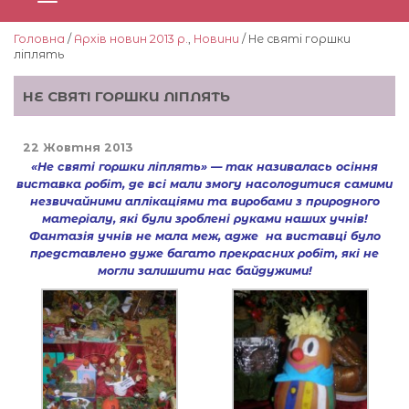
Головна
/
Архів новин 2013 р.
,
Новини
/ Не святі горшки
ліплять
НЕ СВЯТІ ГОРШКИ ЛІПЛЯТЬ
22 Жовтня 2013
«Не святі горшки ліплять» — так називалась осіння
виставка робіт, де всі мали змогу насолодитися самими
незвичайними аплікаціями та виробами з природного
матеріалу, які були зроблені руками наших учнів!
Фантазія учнів не мала меж, адже на виставці було
представлено дуже багато прекрасних робіт, які не
могли залишити нас байдужими!