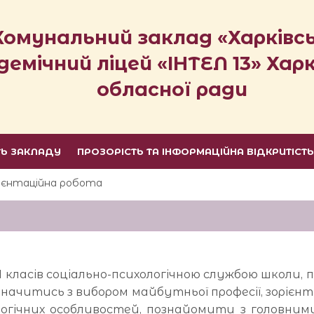
Комунальний заклад «Харківс
демічний ліцей «ІНТЕЛ 13» Харк
обласної ради
ТЬ ЗАКЛАДУ
ПРОЗОРІСТЬ ТА ІНФОРМАЦІЙНА ВІДКРИТІСТ
ієнтаційна робота
1 класів соціально-психологічною службою школи,
начитись з вибором майбутньої професії, зорієнт
огічних
особливостей, познайомити
з головними