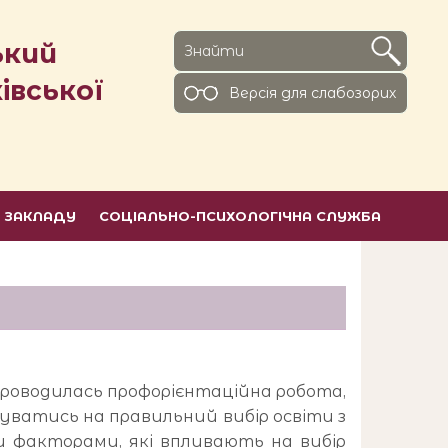
ький
івської
Версiя для слабозорих
Ь ЗАКЛАДУ
СОЦІАЛЬНО-ПСИХОЛОГІЧНА СЛУЖБА
 проводилась профорієнтаційна робота,
уватись на правильний вибір освіти з
 факторами, які впливають на вибір