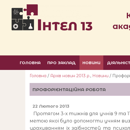
ака
ГОЛОВНА
ПРО ЗАКЛАД
НОВИНИ
ДІЯЛЬНІС
Головна
/
Архів новин 2013 р.
,
Новини
/ Профор
ПРОФОРІЄНТАЦІЙНА РОБОТА
22 Лютого 2013
Протягом 3-х тижнів для учнів 9 та 1
метою якої було допомогти учням виз
урахуванням їх здібностей та психол