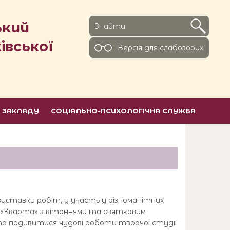
ький
івської
Версiя для слабозорих
Ь ЗАКЛАДУ
СОЦІАЛЬНО-ПСИХОЛОГІЧНА СЛУЖБА
 і виставки робіт, у участь у різноманітних
тив «Кварта» з вітаннями та святковим
 та подивитися чудові роботи творчої студії