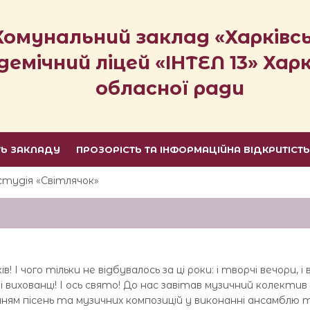
Комунальний заклад «Харківс
демічний ліцей «ІНТЕЛ 13» Харк
обласної ради
ТЬ ЗАКЛАДУ
ПРОЗОРІСТЬ ТА ІНФОРМАЦІЙНА ВІДКРИТІСТ
студія «Світлячок»
ів! І чого тільки не відбувалось за ці роки: і творчі вечори,
аші вихованці! І ось свято! До нас завітав музичний колек
ням пісень та музичних композицій у виконанні ансамблю