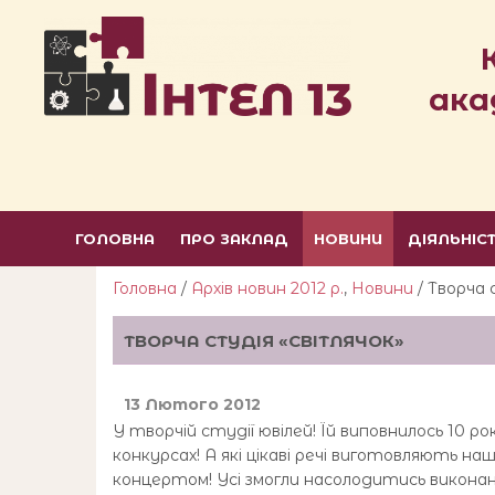
ака
ГОЛОВНА
ПРО ЗАКЛАД
НОВИНИ
ДІЯЛЬНІС
Головна
/
Архів новин 2012 р.
,
Новини
/ Творча 
ТВОРЧА СТУДІЯ «СВІТЛЯЧОК»
13 Лютого 2012
У творчій студії ювілей! Їй виповнилось 10 рок
конкурсах! А які цікаві речі виготовляють н
концертом! Усі змогли насолодитись виконан