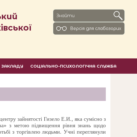
ький
івської
Версiя для слабозорих
Ь ЗАКЛАДУ
СОЦІАЛЬНО-ПСИХОЛОГІЧНА СЛУЖБА
 центру зайнятості Гизело Е.И., яка
сумісно з
ва» з метою підвищення рівня знань щодо
отьбі з торгівлею людьми. Учні переглянули