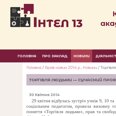
ака
ГОЛОВНА
ПРО ЗАКЛАД
НОВИНИ
ДІЯЛЬНІС
Головна
/
Архів новин 2014 р.
,
Новини
/ Торгів
ТОРГІВЛЯ ЛЮДЬМИ — СУЧАСНИЙ ПРОЯ
30 Квітня 2014
29
квітня відбулась зустріч учнів 9, 10 т
соціальним педагогом,
прове
ла
виховн
у
г
поняття «
Т
оргівля людьми», прав та свобо