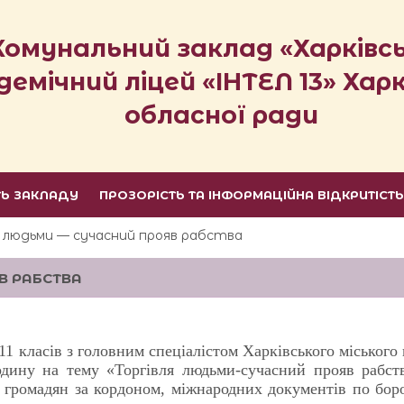
Комунальний заклад «Харківс
демічний ліцей «ІНТЕЛ 13» Харк
обласної ради
ТЬ ЗАКЛАДУ
ПРОЗОРІСТЬ ТА ІНФОРМАЦІЙНА ВІДКРИТІСТ
ля людьми — сучасний прояв рабства
В РАБСТВА
а 11 класів з головним спеціалістом Харківського міського
один
у
на тему «Торгівля людьми-сучасний прояв рабст
д громадян за кордоном, міжнародних документів по бор