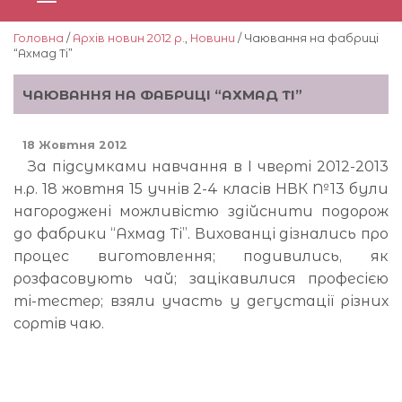
Головна
/
Архів новин 2012 р.
,
Новини
/ Чаювання на фабриці
“Ахмад Ті”
ЧАЮВАННЯ НА ФАБРИЦІ “АХМАД ТІ”
18 Жовтня 2012
За підсумками навчання в І чверті 2012-2013
н.р. 18 жовтня 15 учнів 2-4 класів НВК №13 були
нагороджені можливістю здійснити подорож
до фабрики “Ахмад Ті”. Вихованці дізнались про
процес виготовлення; подивились, як
розфасовують чай; зацікавилися професією
ті-тестер; взяли участь у дегустації різних
сортів чаю.