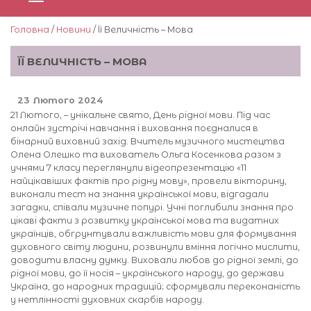
Головна
/
Новини
/ Її Величність – Мова
ЇЇ ВЕЛИЧНІСТЬ – МОВА
23 Лютого 2024
21 Лютого, – унікальне свято, День рідної мови. Під час
онлайн зустрічі навчання і виховання поєдналися в
бінарний виховний захід. Вчитель музичного мистецтва
Олена Олешко та вихователь Ольга Косенкова разом з
учнями 7 класу переглянули відеопрезентацію «11
найцікавіших фактів про рідну мову», провели вікторину,
виконали тест на знання української мови, відгадали
загадки, співали музичне попурі. Учні поглибили знання про
цікаві факти з розвитку української мова та видатних
українців, обгрунтували важливість мови для формування
духовного світу людини, розвинули вміння логічно мислити,
доводити власну думку. Виховали любов до рідної землі, до
рідної мови, до її носія – українського народу, до держави
Україна, до народних традицій; сформували переконаність
у нетлінності духовних скарбів народу.