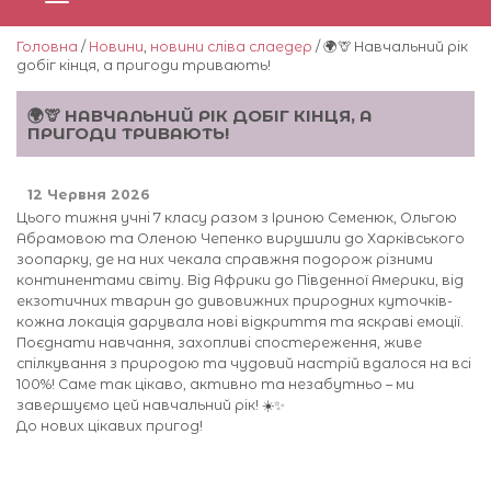
Головна
/
Новини
,
новини сліва слаедер
/ 🌍🦒 Навчальний рік
добіг кінця, а пригоди тривають!
🌍🦒 НАВЧАЛЬНИЙ РІК ДОБІГ КІНЦЯ, А
ПРИГОДИ ТРИВАЮТЬ!
12 Червня 2026
Цього тижня учні 7 класу разом з Іриною Семенюк, Ольгою
Абрамовою та Оленою Чепенко вирушили до Харківського
зоопарку, де на них чекала справжня подорож різними
континентами світу. Від Африки до Південної Америки, від
екзотичних тварин до дивовижних природних куточків-
кожна локація дарувала нові відкриття та яскраві емоції.
Поєднати навчання, захопливі спостереження, живе
спілкування з природою та чудовий настрій вдалося на всі
100%! Саме так цікаво, активно та незабутньо – ми
завершуємо цей навчальний рік! ☀️✨
До нових цікавих пригод!