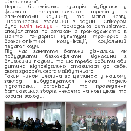
обізнаності”.
Перша батьківська зустріч відбулась у
форматі інтерактивного тренінгу з
елементами коучингу та мала назву
“Партнерські взаємини в родині”. Спікером
була
Юлія Башук
– громадська активістка,
спеціалістка по зв’язкам з громадськістю в
Центрі гендерної культури, тренерка з
безконфліктної комунікації, соціальний
педагог, коуч.
Під час заняття батьки дізнались, як
побудувати безконфліктні відносини з
близькими людьми та що треба робити аби
дитина відповідально ставилася до себе,
свого здоров’я, свого майбутнього.
Таким чином цеглина за цеглиною у нашому
закладі вибудовується нова модель
підготовки, організації та проведення
батьківських зборів. Чекаємо на нові цікаві та
корисні заходи.