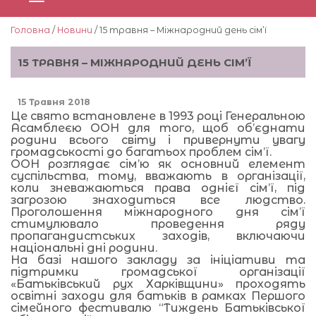
Головна
/
Новини
/ 15 травня – Міжнародний день сім’ї
15 ТРАВНЯ – МІЖНАРОДНИЙ ДЕНЬ СІМ’Ї
15 Травня 2018
Це свято встановлене в 1993 році Генеральною
Асамблеєю ООН для того, щоб об’єднати
родини всього світу і привернути увагу
громадськості до багатьох проблем сім’ї.
ООН розглядає сім’ю як основний елемент
суспільства, тому, вважають в організації,
коли зневажаються права однієї сім’ї, під
загрозою знаходиться все людство.
Проголошення міжнародного дня сім’ї
стимулювало проведення ряду
пропагандистських заходів, включаючи
національні дні родини.
На базі нашого закладу за ініціативи та
підтримки громадської організації
«Батьківський рух Харківщини» проходять
освітні заходи для батьків в рамках Першого
сімейного фестивалю “Тиждень Батьківської