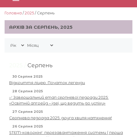
Головна
/
2025
/ Серпень
АРХІВ ЗА СЕРПЕНЬ, 2025
2025 /
Серпень
30 Серпня 2025
Відкриття ліцею. Початок легенди
28 Серпня 2025
✅ Завершальний етап серпневої педради 2025:
«Освітній апгрейд – ідеї, що ведуть до успіху»
27 Серпня 2025
Серпнева педрада 2025: друга хвиля натхнення!
26 Серпня 2025
STEM-коворкінг: перезавантаження системи ( перша