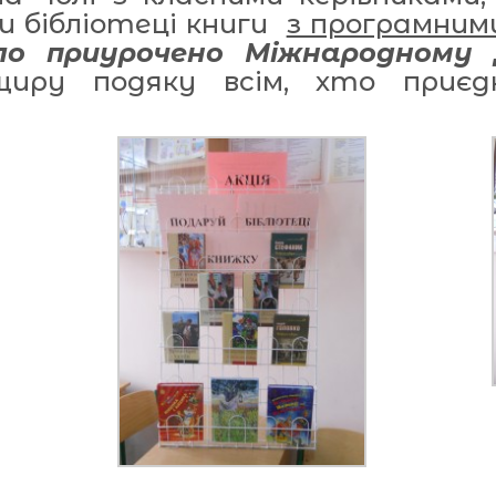
и бібліотеці книги
з програмним
ло приурочено Міжнародному 
 щиру подяку всім, хто приєд