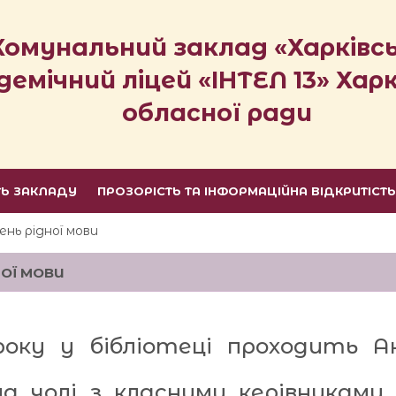
Комунальний заклад «Харківс
демічний ліцей «ІНТЕЛ 13» Харк
обласної ради
ТЬ ЗАКЛАДУ
ПРОЗОРІСТЬ ТА ІНФОРМАЦІЙНА ВІДКРИТІСТ
нь рідної мови
ОЇ МОВИ
оку у бібліотеці проходить Ак
, на чолі з класними керівникам