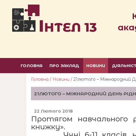
ака
ГОЛОВНА
ПРО ЗАКЛАД
НОВИНИ
ДІЯЛЬНІС
Головна
/
Новини
/ 21лютого – Міжнародний Де
21ЛЮТОГО – МІЖНАРОДНИЙ ДЕНЬ РІДН
22 Лютого 2018
Протягом навчального р
книжку».
Учні 6-11 класів