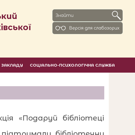
ький
івської
Версiя для слабозорих
Ь ЗАКЛАДУ
СОЦІАЛЬНО-ПСИХОЛОГІЧНА СЛУЖБА
ція «Подаруй бібліотеці
и, підтримали бібліотечну