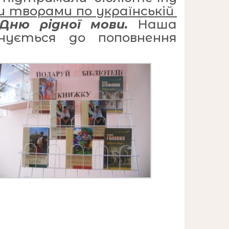
и творами по українській
Дню рідної мови.
Наша
нується до поповнення