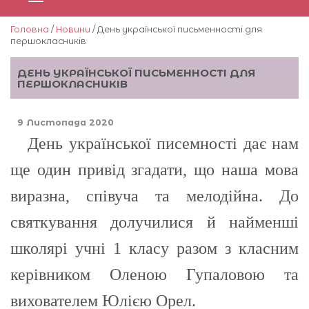
Головна
/
Новини
/ День української письменності для
першокласників
ДЕНЬ УКРАЇНСЬКОЇ ПИСЬМЕННОСТІ ДЛЯ
ПЕРШОКЛАСНИКІВ
9 Листопада 2020
День української писемності дає нам
ще один привід згадати, що наша мова
виразна, співуча та мелодійна. До
святкування долучилися й найменші
школярі учні 1 класу разом з класним
керівником
Оленою
Гупаловою та
вихователем
Юлією
Орел.