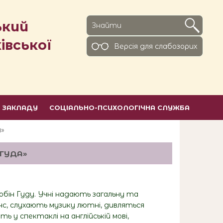
ький
івської
Версiя для слабозорих
Ь ЗАКЛАДУ
СОЦІАЛЬНО-ПСИХОЛОГІЧНА СЛУЖБА
а»
 ГУДА»
бін Гуду. Учні надають загальну та
анс, слухають музику лютні, дивляться
ь у спектаклі на англійській мові,