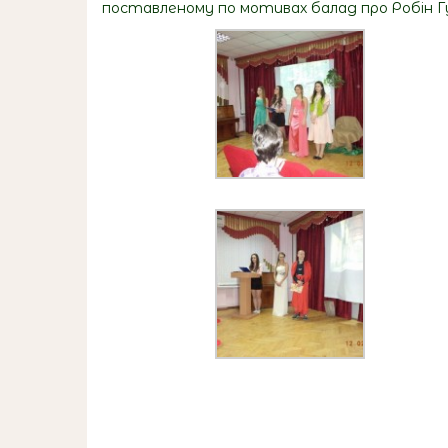
поставленому по мотивах балад про Робін Г