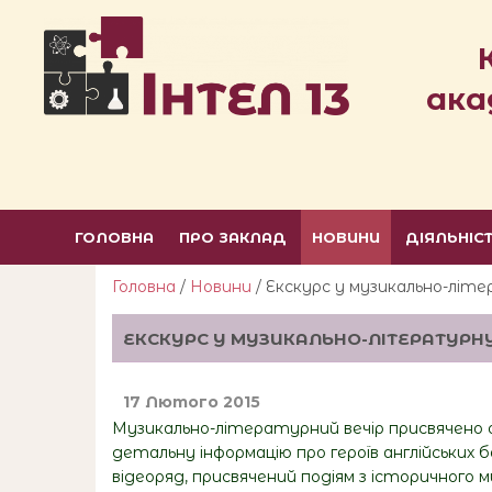
ака
ГОЛОВНА
ПРО ЗАКЛАД
НОВИНИ
ДІЯЛЬНІС
Головна
/
Новини
/ Екскурс у музикально-літ
ЕКСКУРС У МУЗИКАЛЬНО-ЛІТЕРАТУРНУ
17 Лютого 2015
Музикально-літературний вечір присвячено о
детальну інформацію про героїв англійських 
відеоряд, присвячений подіям з історичного м