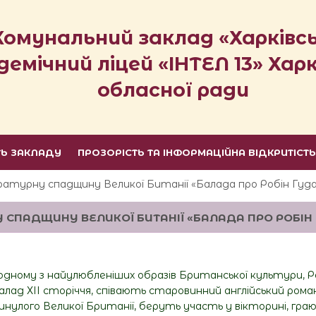
Комунальний заклад «Харківс
демічний ліцей «ІНТЕЛ 13» Харк
обласної ради
ТЬ ЗАКЛАДУ
ПРОЗОРІСТЬ ТА ІНФОРМАЦІЙНА ВІДКРИТІСТ
ературну спадщину Великої Битанії «Балада про Робін Гуд
 СПАДЩИНУ ВЕЛИКОЇ БИТАНІЇ «БАЛАДА ПРО РОБІН
дному з найулюбленіших образів Британської культури, Ро
балад ХІІ сторіччя, співають старовинний англійський ром
инулого Великої Британії, беруть участь у вікторині, грают