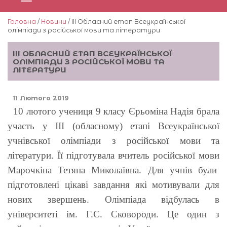
Головна
/
Новини
/ ІІІ Обласний етап Всеукраїнської
олімпіади з російської мови та літератури
ІІІ ОБЛАСНИЙ ЕТАП ВСЕУКРАЇНСЬКОЇ
ОЛІМПІАДИ З РОСІЙСЬКОЇ МОВИ ТА
ЛІТЕРАТУРИ
11 Лютого 2019
10 лютого учениця 9 класу Єрьоміна Надія брала
участь у ІІІ (обласному) етапі Всеукраїнської
учнівської олімпіади з російської мови та
літератури. Її підготувала вчитель російської мови
Марочкіна Тетяна Миколаївна. Для учнів були
підготовлені цікаві завдання які мотивували для
нових звершень. Олімпіада відбулась в
університеті ім. Г.С. Сковороди. Це один з