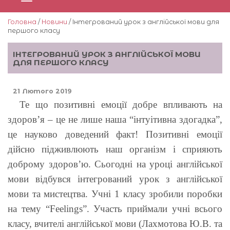
Головна
/
Новини
/ Інтегрований урок з англійської мови для
першого класу
ІНТЕГРОВАНИЙ УРОК З АНГЛІЙСЬКОЇ МОВИ
ДЛЯ ПЕРШОГО КЛАСУ
21 Лютого 2019
Те що позитивні емоції добре впливають на
здоров’я – це не лише наша “інтуітивна здогадка”,
це науково доведений факт! Позитивні емоції
дійсно підживлюють наш організм і сприяють
доброму здоров’ю. Сьогодні на уроці англійської
мови відбувся інтегрований урок з англійської
мови та мистецтва. Учні 1 класу зробили поробки
на тему “Feelings”. Участь приймали учні всього
класу, вчителі англійської мови (Лахмотова Ю.В. та