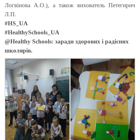
Логвінова А.О.), а також вихователь Петегирич
Л.П.
#HS_UA
#HealthySchools_UA
@Healthy Schools: заради здорових і радісних
школярів.