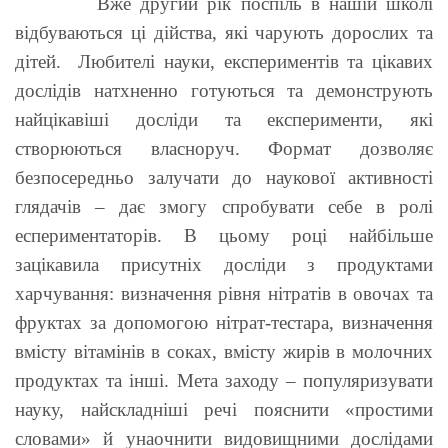
Вже другий рік поспіль в нашій школі
відбуваються ці дійства, які чарують дорослих та
дітей. Любителі науки, експериментів та цікавих
дослідів натхненно готуються та демонструють
найцікавіші досліди та експерименти, які
створюються власноруч. Формат дозволяє
безпосередньо залучати до наукової активності
глядачів – дає змогу спробувати себе в ролі
еспериментаторів. В цьому році найбільше
зацікавила присутніх досліди з продуктами
харчування: визначення рівня нітратів в овочах та
фруктах за допомогою нітрат-тестара, визначення
вмісту вітамінів в соках, вмісту жирів в молочних
продуктах та інші. Мета заходу – популяризувати
науку, найскладніші речі пояснити «простими
словами» й унаочнити видовищними дослідами