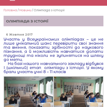
Головна
/
Новини
/ Олімпіада з історії
ОЛІМПІАДА З ІСТОРІЇ
6 Жовтня 2017
Участь у Всеукраїнських олімпіадах – це не
лише унікальний шанс перевірити свої знання
та вміння, показати здібності до наукового
пізнання, а й можливість навчатися долати
труднощі та ніколи не зупинятися на шляху
до мети.
На базі нашого навчального закладу відбувся
І (шкільний) етап олімпіади з історії. У якому
брали участь учні 8 – 11 класів