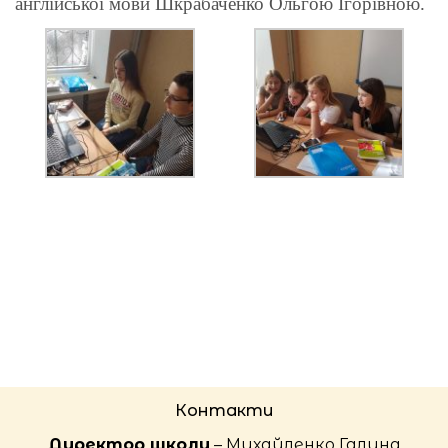
англійської мови Шкрабаченко Ольгою Ігорівною.
Контакти
Директор школи
– Михайленко Галина