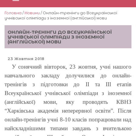
Головна
/
Новини
/ Онлайн-тренінги до Всеукраїнської
учнівської олімпіади з іноземної (англійської) мови
ОНЛАЙН-ТРЕНІНГИ ДО ВСЕУКРАЇНСЬКОЇ
УЧНІВСЬКОЇ ОЛІМПІАДИ З ІНОЗЕМНОЇ
(АНГЛІЙСЬКОЇ) МОВИ
23 Жовтня 2018
У сонячний вівторок, 23 жовтня, учні нашого
навчального закладу долучилися до онлайн-
тренінгів з підготовки до ІІ та ІІІ етапів
Всеукраїнської учнівської олімпіади з іноземної
(англійської) мови, яку проводять КВНЗ
“Харківська академія неперервної освіти”. Після
онлайн-тренінгів учні 8-10 класів попрацювали над
найскладнішими типами завдань з вчителькою