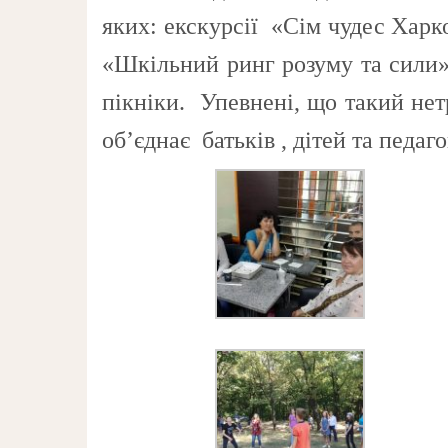
яких: екскурсії «Сім чудес Харк
«Шкільний ринг розуму та сили»
пікніки. Упевнені, що такий нет
об’єднає батьків , дітей та педаго