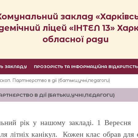
Комунальний заклад «Харківс
демічний ліцей «ІНТЕЛ 13» Харк
обласної ради
ТЬ ЗАКЛАДУ
ПРОЗОРІСТЬ ТА ІНФОРМАЦІЙНА ВІДКРИТІСТ
коп. Партнерство в дії (батьки,учні,педагоги)
ТНЕРСТВО В ДІЇ (БАТЬКИ,УЧНІ,ПЕДАГОГИ)
льний рік у нашому закладі. 1 Вересня 
ісля літніх канікул. Кожен клас обрав для