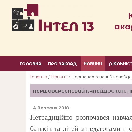
ака
ГОЛОВНА
ПРО ЗАКЛАД
НОВИНИ
ДІЯЛЬНІС
Головна
/
Новини
/ Першовересневий калейдос
ПЕРШОВЕРЕСНЕВИЙ КАЛЕЙДОСКОП. ПАР
4 Вересня 2018
Нетрадиційно розпочався навча
батьків та дітей з педагогами п