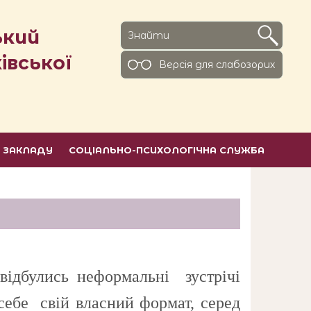
ький
івської
Версiя для слабозорих
Ь ЗАКЛАДУ
СОЦІАЛЬНО-ПСИХОЛОГІЧНА СЛУЖБА
відбулись неформальні зустрічі
 себе свій власний формат, серед