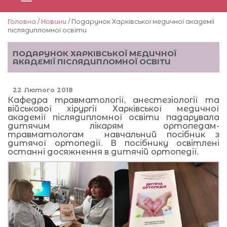
Головна
/
Новини
/ Подарунок Харківської медичної академії
післядипломної освіти
ПОДАРУНОК ХАРКІВСЬКОЇ МЕДИЧНОЇ
АКАДЕМІЇ ПІСЛЯДИПЛОМНОЇ ОСВІТИ
22 Лютого 2018
Кафедра травматології, анестезіології та
військової хірургії Харківської медичної
академії післядипломної освіти падарувала
дитячим лікарям ортопедам-
травматологам навчальний посібник з
дитячої ортопедії. В посібнику освітлені
останні досяжнення в дитячій ортопедії.