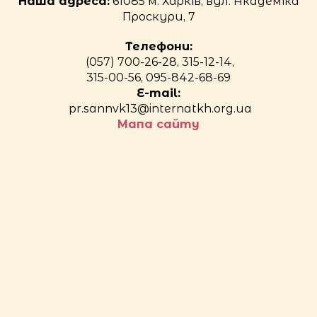
Наша адреса:
61085 м. Харків, вул. Академіка
Проскури, 7
Телефони:
(057) 700-26-28, 315-12-14,
315-00-56, 095-842-68-69
E-mail:
pr.sannvk13@internatkh.org.ua
Мапа сайту