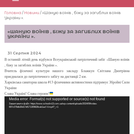
Головна
/
Новини
/ «Шаную воїнів , біжу за загиблих воїнів
України ».
«ШАНУЮ ВОЇНІВ , БІЖУ ЗА ЗАГИБЛИХ ВОЇНІВ
УКРАЇНИ ».
31 Серпня 2024
В останній літній день відбувся Всеукраїнський патріотичний забіг «Шаную воїнів
, біжу за загиблих воїнів України ».
Вчитель фізичної культури нашого закладу Блажкун Світлана Дмитрівна
приєдналася до патріотичного забігу на дистанції 2 км.
Харківська санаторна школа #13 фізичними активностями підтримує Збройні Сили
України
Слава Україні! Слава героям!
Відеопрогравач
Media error: Format(s) not supported or source(s) not found
Завантажити файл: https://www.schoolin13.com.ua/wp-content/uploads/2024/09/video-
697c078db30d17df171309828ceb1acf-V.mp4?_=1