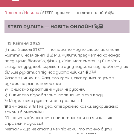
Головна
/
Новини
/ STEM рулить — навіть онлайн! 🚀💻
STEM РУЛИТЬ — НАВІТЬ ОНЛАЙН! 🚀💻
19 Квітня 2025
У нашій школі STEM — не просто модне слово, це стиль
життя й навчання! 🔬📐 Ми, мультипредметна команда,
поєднуємо біологію, фізику, хімію, математику й навіть
фізкультуру, щоб вирішити одну надважливу проблему: як
більше рухатися під час дистанційки? 🧠🦵💡
Разом з учнями: ✨ Рахуємо кроки, експериментуємо з
рухами на різних поверхнях
🎶 Танцюємо креативні музичні руханки
💧 Вивчаємо гідробаланс і правильно п’ємо воду
🐾 Моделюємо рухи тварин разом із ШІ
📽 Знімаємо STEM-відео, створюємо казки, відкриваємо
закони біомеханіки
🤸‍♀️ І навіть обчислюємо навантаження на м’язи — як
справжні науковці!
Мета? Якщо не стати чемпіонами, то точно бути