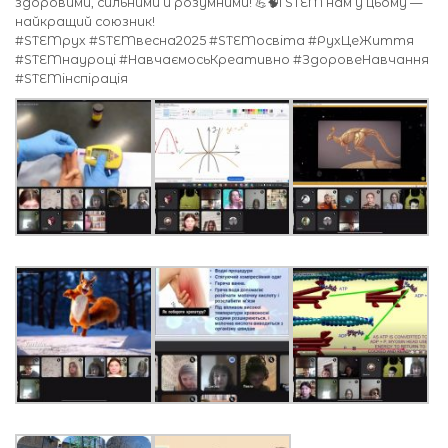
здоровими, сильними й розумними! 💪🧠І STEM нам у цьому —
найкращий союзник!
#STEMрух #STEMвесна2025 #STEMосвіта #РухЦеЖиття
#STEMнауроці #НавчаємосьКреативно #ЗдоровеНавчання
#STEMінспірація