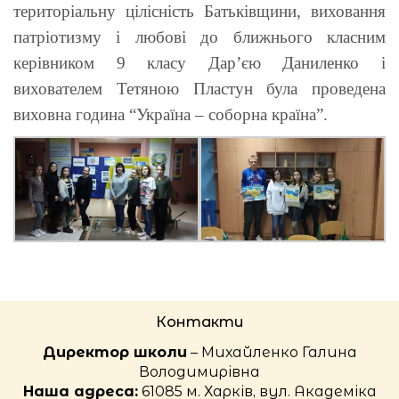
територіальну цілісність Батьківщини, виховання
патрiотизму i любовi до ближнього класним
керiвником 9 класу Дар’єю Даниленко i
вихователем Тетяною Пластун була проведена
виховна година “Україна – соборна країна”.
Контакти
Директор школи
– Михайленко Галина
Володимирівна
Наша адреса:
61085 м. Харків, вул. Академіка