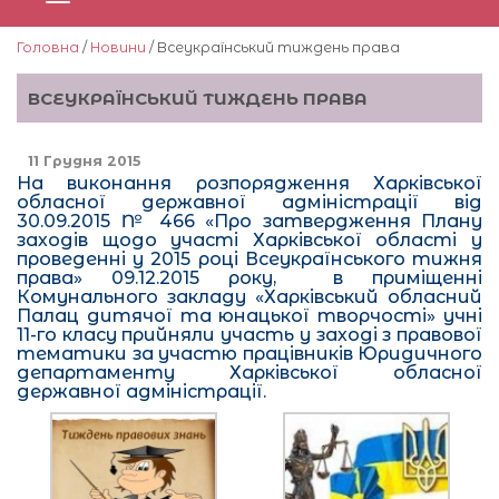
Головна
/
Новини
/ Всеукраїнський тиждень права
ВСЕУКРАЇНСЬКИЙ ТИЖДЕНЬ ПРАВА
11 Грудня 2015
На виконання розпорядження Харківської
обласної державної адміністрації від
30.09.2015 № 466 «Про затвердження Плану
заходів щодо участі Харківської області у
проведенні у 2015 році Всеукраїнського тижня
права» 09.12.2015 року, в приміщенні
Комунального закладу «Харківський обласний
Палац дитячої та юнацької творчості» учні
11-го класу прийняли участь у заході з правової
тематики за участю працівників Юридичного
департаменту Харківської обласної
державної адміністрації.