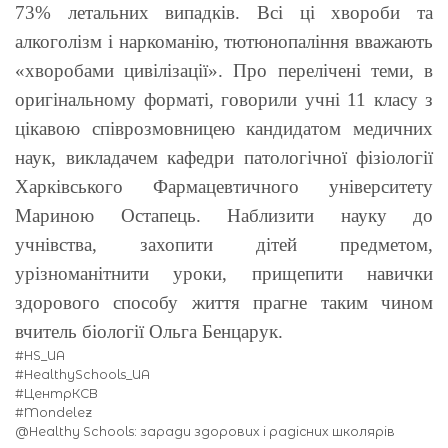
73% летальних випадків. Всі ці хвороби та
алкоголізм і наркоманію, тютюнопаління вважають
«хворобами цивілізації». Про перелічені теми, в
оригінальному форматі, говорили учні 11 класу з
цікавою співрозмовницею кандидатом медичних
наук, викладачем кафедри патологічної фізіології
Харківського Фармацевтичного університету
Мариною Остапець. Наблизити науку до
учнівства, захопити дітей предметом,
урізноманітнити уроки, прищепити навички
здорового способу життя прагне таким чином
вчитель біології Ольга Бенцарук.
#HS_UA
#HealthySchools_UA
#ЦентрКСВ
#Mondelez
@Healthy Schools: заради здорових і радісних школярів