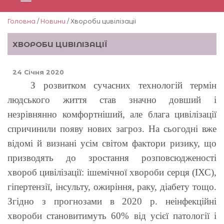
Головна
/
Новини
/ Хвороби цивілізації
ХВОРОБИ ЦИВІЛІЗАЦІЇ
24 Січня 2020
З розвитком сучасних технологій термін
людського життя став значно довший і
незрівнянно комфортніший, але блага цивілізації
спричинили появу нових загроз. На сьогодні вже
відомі й визнані усім світом фактори ризику, що
призводять до зростання розповсюдженості
хвороб цивілізації: ішемічної хвороби серця (ІХС),
гіпертензії, інсульту, ожиріння, раку, діабету тощо.
Згідно з прогнозами в 2020 р. неінфекційні
хвороби становитимуть 60% від усієї патології і