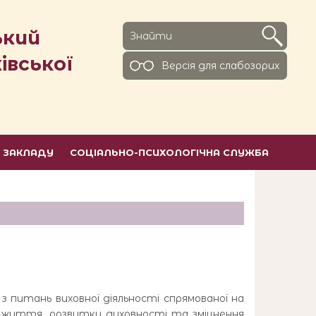
ький
івської
Версiя для слабозорих
Ь ЗАКЛАДУ
СОЦІАЛЬНО-ПСИХОЛОГІЧНА СЛУЖБА
итань виховної діяльності спрямованої на
у життя, розвитку духовності та зміцнення