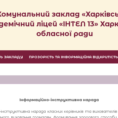
Комунальний заклад «Харківс
демічний ліцей «ІНТЕЛ 13» Харк
обласної ради
ТЬ ЗАКЛАДУ
ПРОЗОРІСТЬ ТА ІНФОРМАЦІЙНА ВІДКРИТІСТ
Інформаційно-інструктивна нарада
тивна нарада класних керівників та вихователів з п
чного виховання громадян, формування здорового способ