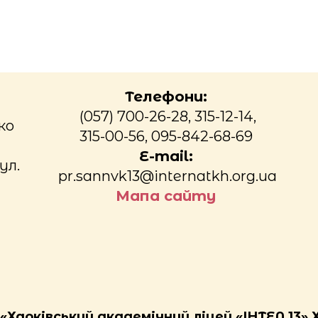
Телефони:
(057) 700-26-28, 315-12-14,
ко
315-00-56, 095-842-68-69
E-mail:
ул.
pr.sannvk13@internatkh.org.ua
Мапа сайту
Харківський академічний ліцей «ІНТЕЛ 13» 