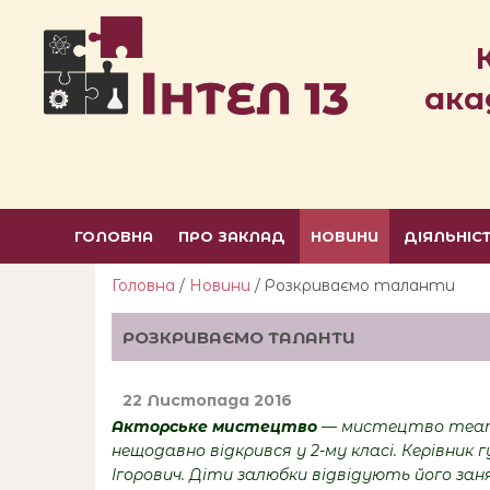
ака
ГОЛОВНА
ПРО ЗАКЛАД
НОВИНИ
ДІЯЛЬНІС
Головна
/
Новини
/ Розкриваємо таланти
РОЗКРИВАЄМО ТАЛАНТИ
22 Листопада 2016
Акторське мистецтво
— мистецтво
теа
нещодавно відкрився у 2-му класі. Керівн
Ігорович. Діти залюбки відвідують його з