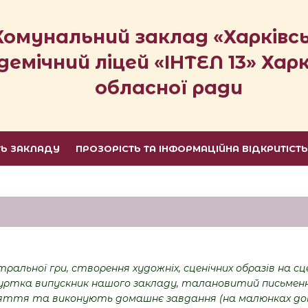
Комунальний заклад «Харківс
демічний ліцей «ІНТЕЛ 13» Харк
обласної ради
ТЬ ЗАКЛАДУ
ПРОЗОРІСТЬ ТА ІНФОРМАЦІЙНА ВІДКРИТІСТ
тральної
гри, створення художніх, сценічних образів на с
ик гуртка випускник нашого закладу, талановитий пись
аняття та виконують домашнє завдання (на малюнках до