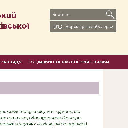
ький
івської
Версiя для слабозорих
Ь ЗАКЛАДУ
СОЦІАЛЬНО-ПСИХОЛОГІЧНА СЛУЖБА
цені. Саме таку назву має гурток, що
менник та актор Володимиров Дмитро
машнє завдання «Неіснуюча тварина»).