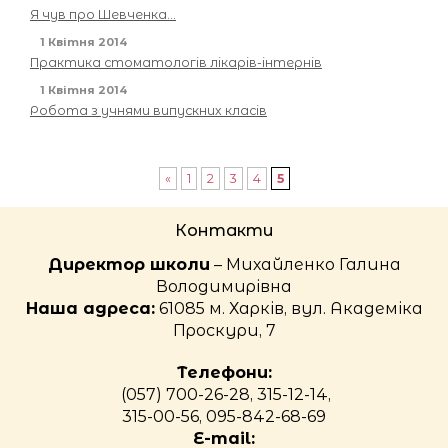
Я чув про Шевченка…
1 Квітня 2014
Практика стоматологів лікарів-інтернів
1 Квітня 2014
Робота з учнями випускних класів
«
1
2
3
4
5
Контакти
Директор школи
– Михайленко Галина
Володимирівна
Наша адреса:
61085 м. Харків, вул. Академіка
Проскури, 7
Телефони:
(057) 700-26-28, 315-12-14,
315-00-56, 095-842-68-69
E-mail: