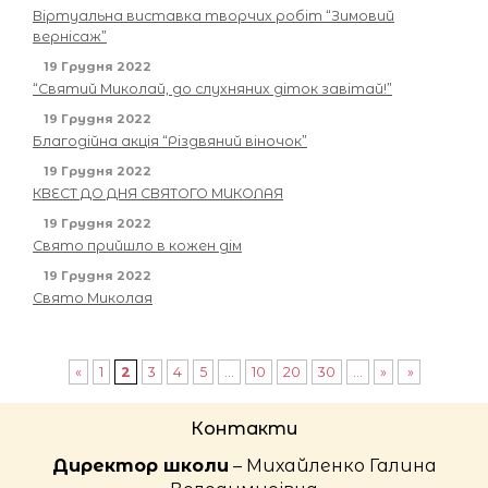
Віртуальна виставка творчих робіт “Зимовий
вернісаж”
19 Грудня 2022
“Святий Миколай, до слухняних діток завітай!”
19 Грудня 2022
Благодійна акція “Різдвяний віночок”
19 Грудня 2022
КВЕСТ ДО ДНЯ СВЯТОГО МИКОЛАЯ
19 Грудня 2022
Свято прийшло в кожен дім
19 Грудня 2022
Свято Миколая
«
1
2
3
4
5
...
10
20
30
...
»
»
Контакти
Директор школи
– Михайленко Галина