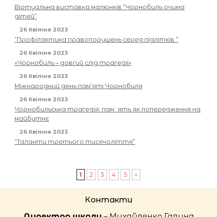
Віртуальна виставка малюнків “Чорнобиль очима
дітей”
26 Квітня 2023
“Профілактика правопорушень серед підлітків “
26 Квітня 2023
«Чорнобиль – довгий слід трагедії»
26 Квітня 2023
Міжнародний день пам’яті Чорнобиля
26 Квітня 2023
Чорнобильська трагедія: пам`ять як попередження на
майбутнє
26 Квітня 2023
“Таланти третього тисячоліття”
1
2
3
4
5
»
Контакти
Директор школи
– Михайленко Галина