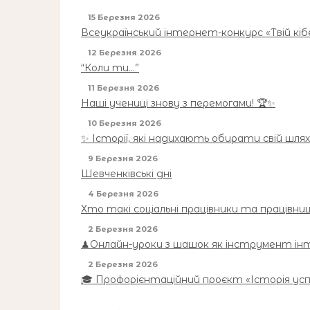
15 Березня 2026
Всеукраїнський інтернет-конкурс «Твій кі
12 Березня 2026
“Коли ти…”
11 Березня 2026
Наші учениці знову з перемогами! 🏆✨
10 Березня 2026
✨ Історії, які надихають обирати свій шлях
9 Березня 2026
Шевченківські дні
4 Березня 2026
Хто такі соціальні працівники та працівниц
2 Березня 2026
♟Онлайн-уроки з шашок як інструмент ін
2 Березня 2026
🎓 Профорієнтаційний проєкт «Історія успі