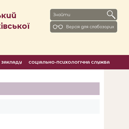
ький
івської
Версiя для слабозорих
Ь ЗАКЛАДУ
СОЦІАЛЬНО-ПСИХОЛОГІЧНА СЛУЖБА