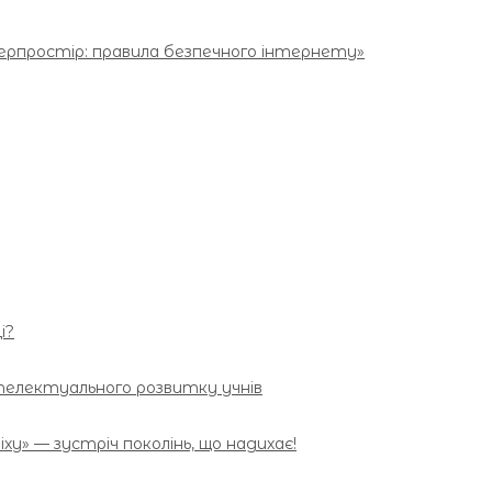
берпростір: правила безпечного інтернету»
і?
телектуального розвитку учнів
ху» — зустріч поколінь, що надихає!