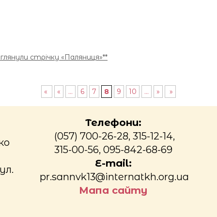
еглянули стрічку «Паляниця»**
«
«
...
6
7
8
9
10
...
»
»
Телефони:
(057) 700-26-28, 315-12-14,
ко
315-00-56, 095-842-68-69
E-mail:
ул.
pr.sannvk13@internatkh.org.ua
Мапа сайту