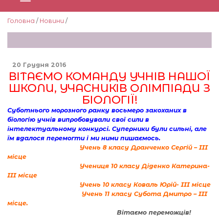
Головна
/
Новини
/
20 Грудня 2016
ВІТАЄМО КОМАНДУ УЧНІВ НАШОЇ
ШКОЛИ, УЧАСНИКІВ ОЛІМПІАДИ З
БІОЛОГІЇ!
Суботнього морозного ранку восьмеро закоханих в
біологію учнів випробовували свої сили в
інтелектуальному конкурсі. Суперники були сильні, але
їм вдалося перемогти і ми ними пишаємось.
Учень 8 класу Дранченко Сергій – III
місце
Учениця 10 класу Діденко Катерина-
III місце
Учень 10 класу Коваль Юрій- III місце
Учень 11 класу Субота Дмитро – III
місце
.
Вітаємо переможців!