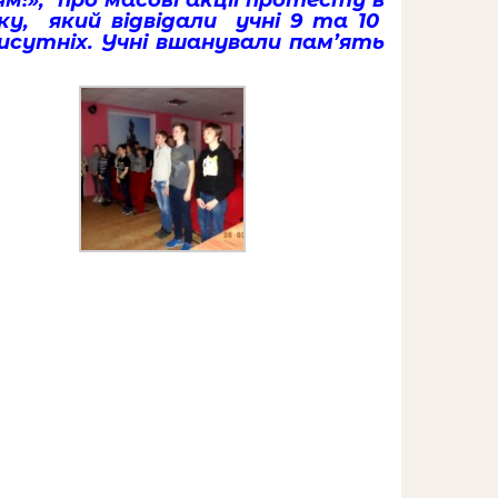
м!», про масові акції протесту в
ку, який відвідали учні 9 та 10
рисутніх. Учні вшанували пам’ять