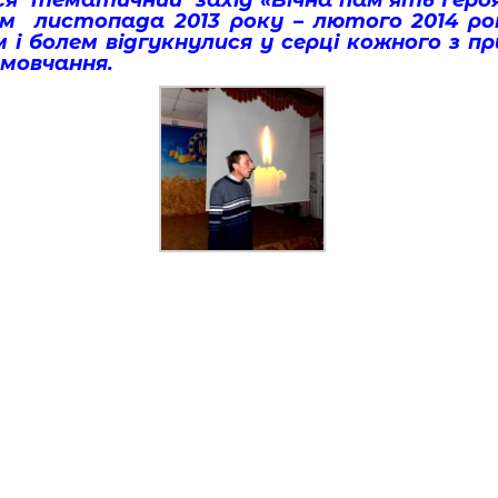
ся тематичний захід «Вічна пам’ять Героя
ом листопада 2013 року – лютого 2014 ро
м і болем відгукнулися у серці кожного з п
 мовчання.