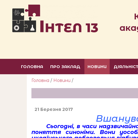
ака
ГОЛОВНА
ПРО ЗАКЛАД
НОВИНИ
ДІЯЛЬНІС
Головна
/
Новини
/
21 Березня 2017
Вшанува
Сьогодні, в часи надзвичайно 
поняття синоніми. Вони уосо