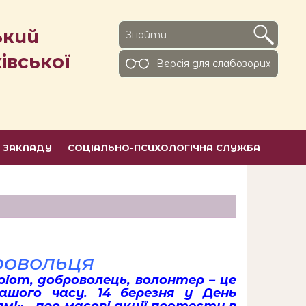
ький
івської
Версiя для слабозорих
Ь ЗАКЛАДУ
СОЦІАЛЬНО-ПСИХОЛОГІЧНА СЛУЖБА
ровольця
іот, доброволець, волонтер – це
шого часу. 14 березня у День