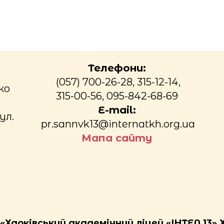
Телефони:
(057) 700-26-28, 315-12-14,
ко
315-00-56, 095-842-68-69
E-mail:
ул.
pr.sannvk13@internatkh.org.ua
Мапа сайту
Харківський академічний ліцей «ІНТЕЛ 13» 