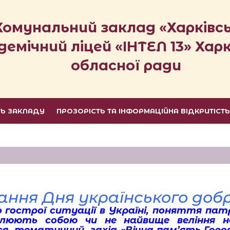
Комунальний заклад «Харківс
демічний ліцей «ІНТЕЛ 13» Харк
обласної ради
ТЬ ЗАКЛАДУ
ПРОЗОРІСТЬ ТА ІНФОРМАЦІЙНА ВІДКРИТІСТ
ння Дня українського доб
гострої ситуації в Україні, поняття патр
блюють собою чи не найвище веління на