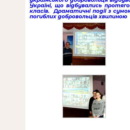
українського добровольця відбув
Україні, що відбувались протяг
класів. Драматичні події з сумо
погиблих добровольців хвилиною