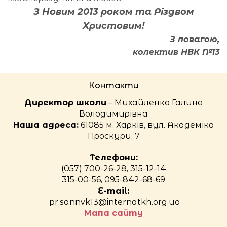
З Новим 2013 роком та Різдвом
Христовим!
З повагою,
колектив НВК №13
Контакти
Директор школи
– Михайленко Галина
Володимирівна
Наша адреса:
61085 м. Харків, вул. Академіка
Проскури, 7
Телефони:
(057) 700-26-28, 315-12-14,
315-00-56, 095-842-68-69
E-mail:
pr.sannvk13@internatkh.org.ua
Мапа сайту