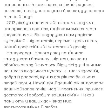
наповнені світлом свята спільної радості,
веселощів, очікування дива й казки, душевного
тепла й надії.
2012 рік був насичений цікавими подіями,
напруженою працею, глибоким змістом та
звершеннями. Він подарував нам радість
зустрічей і відкриттів, перемог і досягнень,
новий професійний і життєвий досвід.
Напередодні Нового року прийнято
загадувати бажання і вірити, що вони
обов’язково здійсняться. Від усієї душі зичимо
великого людського щастя, міцного здоров’я,
добра й радості, вірних друзів та близьких
людей поруч. Нехай прийдешній рік виправдає
ваші найзаповітніші надії і прагнення, принесе
достаток і добробут вашим сім’ям. Нехай
панують у ваших домівках мир,
взаєморозуміння й любов.