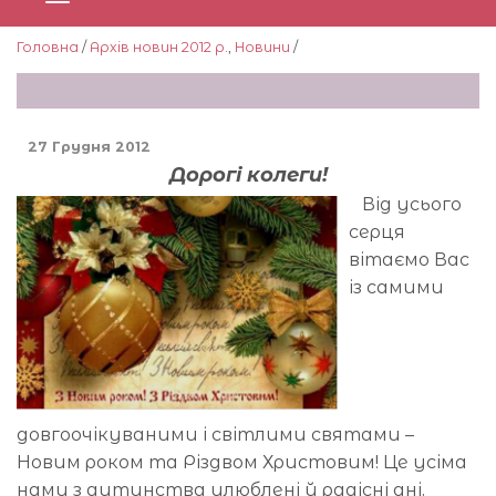
Головна
/
Архів новин 2012 р.
,
Новини
/
27 Грудня 2012
Дорогі колеги!
Від усього
серця
вітаємо Вас
із самими
довгоочікуваними і світлими святами –
Новим роком та Різдвом Христовим! Це усіма
нами з дитинства улюблені й радісні дні,