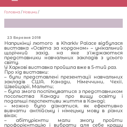
Головна
/
Новини
/
23 Березня 2018
Наприкінці лютого в Kharkiv Palace відбулася
виставка «Освіта за кордоном» – унікальний
щорічний захід, на яке з’їжджаються
представники навчальних закладів з усього
світу.
У Харкові виставка пройшла вже в 5-тий раз.
Про хід виставки:
– були представлені презентації навчальних
закладів США, Канади, Німеччини, Чехії,
Швейцарії, Мальти;
– була змога поспілкуватися з представником
посольства Канади про вищу освіту і
подальші перспективи життя в Канаді;
– можно було дізнатися, як ефективно
вивчати англійську і німецьку мову в різних
віках;
– абітурієнти мали змогу пройти
профорієнтацію і вибрати для себе кращу