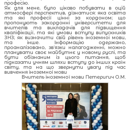
професію.
Як для мене, було цікаво побувати в оцій
атмосфері перспектив, дізнатися: яка освіта
та які професії цінні за кордоном; що
пропонують закордонні університети для
вчителів та викладачів для підвищення
кваліфікації, та які умови вступу випускників
ЗНЗ; як визначити свій рівень іноземноі мови,
та інше. Інформацію одержано,
проаналізовано, зв’язки налагодженні, можно
планувати своє майбутнє у новому руслі, та
бути обізнаним із цього питання, щоб
підказати учням шляхи вступу до інших країн
світу, та на що звернути увагу під час
вивчення іноземноі мови
Вчитель іноземної мови Петеригич О.М.