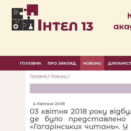
ака
ГОЛОВНА
ПРО ЗАКЛАД
НОВИНИ
ДІЯЛЬНІС
Головна
/
Новини
/
4 Квітня 2018
03 квітня 2018 року відб
де було представлено р
«Гагарінських читань». У