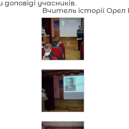
 доповіді учасників.
торії Орел І.Г