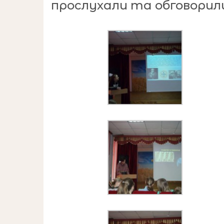
прослухали та обговорили
Вчитель іс