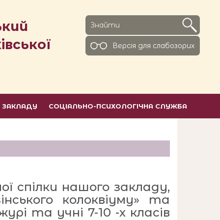
ький
івської
Версiя для слабозорих
Ь ЗАКЛАДУ
СОЦІАЛЬНО-ПСИХОЛОГІЧНА СЛУЖБА
ої спілки нашого закладу,
інського колоквіуму» та
рі та учні 7-10 -х класів