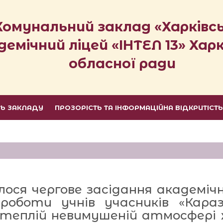
Комунальний заклад «Харківс
демічний ліцей «ІНТЕЛ 13» Харк
обласної ради
ТЬ ЗАКЛАДУ
ПРОЗОРІСТЬ ТА ІНФОРМАЦІЙНА ВІДКРИТІСТ
улося чергове засідання академічн
оботи учнів учасників «Караз
 теплій невимушеній атмосфері жу