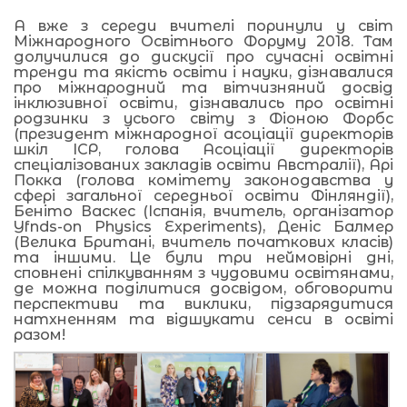
А вже з середи вчителі поринули у світ
Міжнародного Освітнього Форуму 2018. Там
долучилися до дискусії про сучасні освітні
тренди та якість освіти і науки, дізнавалися
про міжнародний та вітчизняний досвід
інклюзивної освіти, дізнавались про освітні
родзинки з усього світу з Фіоною Форбс
(президент міжнародної асоціації директорів
шкіл ІСР, голова Асоціації директорів
спеціалізованих закладів освіти Австралії), Арі
Покка (голова комітету законодавства у
сфері загальної середньої освіти Фінляндії),
Беніто Васкес (Іспанія, вчитель, організатор
Yfnds-on Physics Experiments), Деніс Балмер
(Велика Британі, вчитель початкових класів)
та іншими. Це були три неймовірні дні,
сповнені спілкуванням з чудовими освітянами,
де можна поділитися досвідом, обговорити
перспективи та виклики, підзарядитися
натхненням та відшукати сенси в освіті
разом!