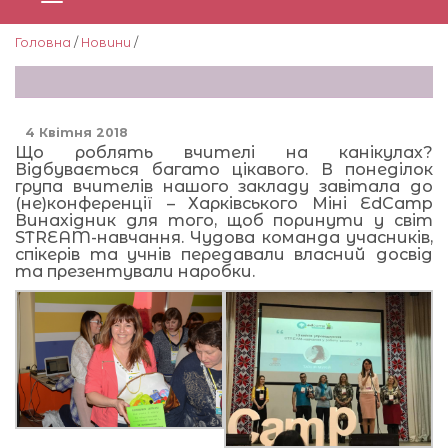
Головна
/
Новини
/
4 Квітня 2018
Що роблять вчителі на канікулах?
Відбувається багато цікавого. В понеділок
група вчителів нашого закладу завітала до
(не)конференції – Харківського Міні EdCamp
Винахідник для того, щоб поринути у світ
STREAM-навчання. Чудова команда учасників,
спікерів та учнів передавали власний досвід
та презентували наробки.