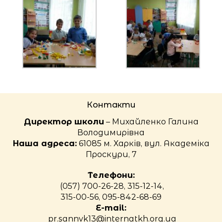
Контакти
Директор школи
– Михайленко Галина
Володимирівна
Наша адреса:
61085 м. Харків, вул. Академіка
Проскури, 7
Телефони:
(057) 700-26-28, 315-12-14,
315-00-56, 095-842-68-69
E-mail:
pr.sannvk13@internatkh.org.ua