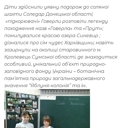
Діти здійснили уявну подорож до соляної
шахти Соледар Донецької області;
«підкорювачі» Говерли розповіли легенду
походження назв «Говерла» та «Прут»;
помилувалися красою озера Синевир ;
дізналися про сім чудес Харківщини; навіть
зазирнули на околиці старовинного м.
Кролевець Сумської області, де знаходиться
особливий, унікальний об’єкт природно-
заповідного фонду України – ботанічна
пам’ятка природи загальнодержавного
значення “Яблуня-колонія” та ін..