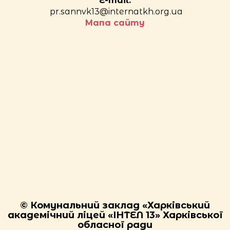
E-mail:
pr.sannvk13@internatkh.org.ua
Мапа сайту
© Комунальний заклад «Харківський
академічний ліцей «ІНТЕЛ 13» Харківської
обласної ради