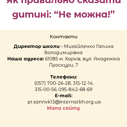
дитині: “Не можна!”
Контакти
Директор школи
– Михайленко Галина
Володимирівна
Наша адреса:
61085 м. Харків, вул. Академіка
Проскури, 7
Телефони:
(057) 700-26-28, 315-12-14,
315-00-56, 095-842-68-69
E-mail:
pr.sannvk13@internatkh.org.ua
Мапа сайту