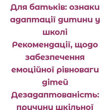
Для батьків: ознаки
адаптації дитини у
школі
Рекомендації, щодо
забезпечення
емоційної рівноваги
дітей
Дезадаптованість:
причини шкільної