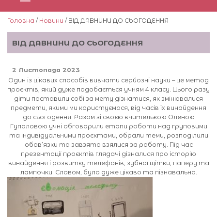
Головна
/
Новини
/ ВІД ДАВНИНИ ДО СЬОГОДЕННЯ
ВІД ДАВНИНИ ДО СЬОГОДЕННЯ
2 Листопада 2023
Один із цікавих способів вивчати серйозні науки – це метод
проєктів, який дуже подобається учням 4 класу. Цього разу
діти поставили собі за мету дізнатися, як змінювалися
предмети, якими ми користуємося, від часів їх винайдення
до сьогодення. Разом зі своєю вчителькою Оленою
Гупаловою учні обговорили етапи роботи над груповими
та індивідуальними проєктами, обрали теми, розподілили
обов’язки та завзято взялися за роботу. Під час
презентації проєктів глядачі дізналися про історію
винайдення і розвитку телефонів, зубної щітки, паперу та
лампочки. Словом, було дуже цікаво та пізнавально.