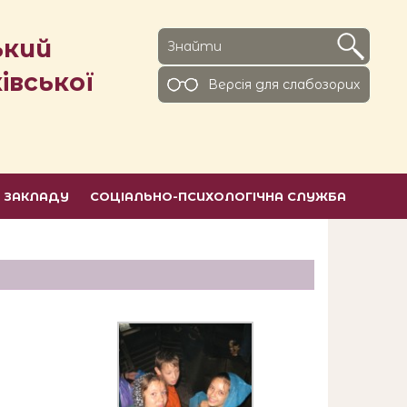
ький
івської
Версiя для слабозорих
Ь ЗАКЛАДУ
СОЦІАЛЬНО-ПСИХОЛОГІЧНА СЛУЖБА