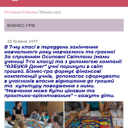
Головна
/
Новини
/ Бізнес-гра
БІЗНЕС-ГРА
25 Травня 2017
В 7-му класі в переддень закінчення
навчального року навчаємось та граємо!
За сприянням Осипової Світлани (мами
учениці 7-го класу) та з допомогою компанії
“АЗБУКА Денег” учні поринули в світ
грошей. Бізнес-гра формує фінансові
компетенції учнів, допомагає сформувати
в учасників власне відношення до грошей
та культуру поводження з ними.
“Навчання може бути цікавим та
практико-орієнтованим” – кажуть діти.