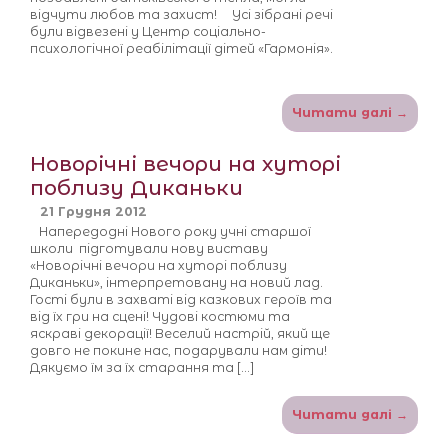
відчути любов та захист! Усі зібрані речі
були відвезені у Центр соціально-
психологічної реабілітації дітей «Гармонія».
Читати далі →
Новорічні вечори на хуторі
поблизу Диканьки
21 Грудня 2012
Напередодні Нового року учні старшої
школи підготували нову виставу
«Новорічні вечори на хуторі поблизу
Диканьки», інтерпретовану на новий лад.
Гості були в захваті від казкових героїв та
від їх гри на сцені! Чудові костюми та
яскраві декорації! Веселий настрій, який ще
довго не покине нас, подарували нам діти!
Дякуємо їм за їх старання та […]
Читати далі →