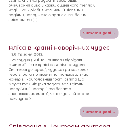
свята спільної радості, веселощів,
очікування дива й казки, душевного тепла й
надії. 2012 рік був насичений цікавими
подіями, напруженою працею, глибоким
змістом та […]
Читати далі →
Аліса в країні новорічних чудес
26 Грудня 2012
25 грудня учні нашої школи відвідали
свято «Аліса в країні новорічних чудес».
Святкові декорації, чудова гра казкових
героїв, багато пісень та танцювальних
номерів і найголовніші гості свята Дід
Мороз та Снігурка подарували дітям
новорічний настрій та багато
захоплюючих емоцій, які ще довгий час не
покинуть їх.
Читати далі →
Співпраця з Центром доктора