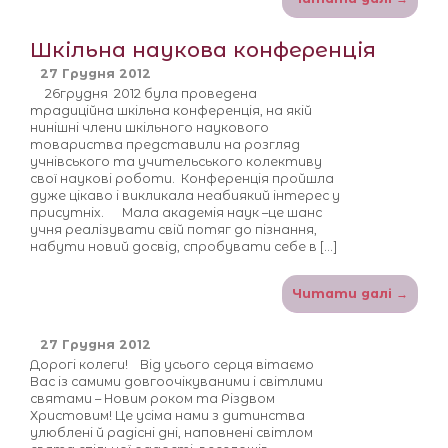
Шкільна наукова конференція
27 Грудня 2012
26грудня 2012 була проведена
традиційна шкільна конференція, на якій
нинішні члени шкільного наукового
товариства представили на розгляд
учнівського та учительського колективу
свої наукові роботи. Конференція пройшла
дуже цікаво і викликала неабиякий інтерес у
присутніх. Мала академія наук –це шанс
учня реалізувати свій потяг до пізнання,
набути новий досвід, спробувати себе в […]
Читати далі →
27 Грудня 2012
Дорогі колеги! Від усього серця вітаємо
Вас із самими довгоочікуваними і світлими
святами – Новим роком та Різдвом
Христовим! Це усіма нами з дитинства
улюблені й радісні дні, наповнені світлом