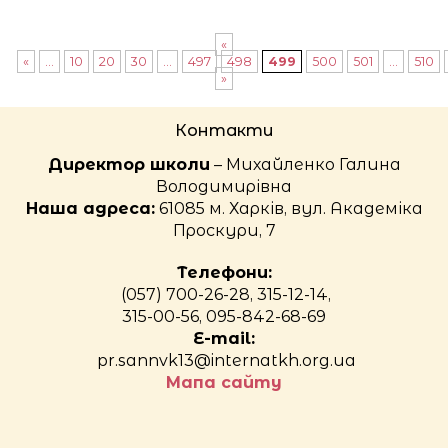
«
«
...
10
20
30
...
497
498
499
500
501
...
510
»
Контакти
Директор школи
– Михайленко Галина
Володимирівна
Наша адреса:
61085 м. Харків, вул. Академіка
Проскури, 7
Телефони:
(057) 700-26-28, 315-12-14,
315-00-56, 095-842-68-69
E-mail:
pr.sannvk13@internatkh.org.ua
Мапа сайту