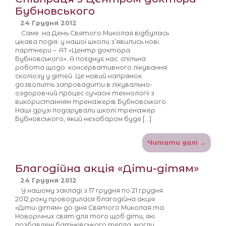
Бубновського
24 Грудня 2012
Саме на День Святого Миколая відбулась
цікава подія: у нашої школи з’явились нові
партнери – АТ «Центр доктора
Бубновського». А поєднує нас спільна
робота щодо консервативного лікування
сколіозу у дітей. Це новий напрямок
дозволить запровадити в лікувально-
оздоровчий процес сучасні технології з
використанням тренажерів Бубновського.
Наші друзі подарували школі тренажер
Бубновського, який незабаром буде […]
Читати далі →
Благодійна акція «Діти-дітям»
24 Грудня 2012
У нашому закладі з 17 грудня по 21 грудня
2012 року проводилася благодійна акція
«Діти-дітям» до дня Святого Миколая та
Новорічних свят для того щоб діти, які
позбавлені батьківського тепла, могли