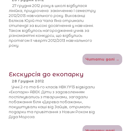
27 грудня 2012 року в школі відбулася
лінійка, приурочена закінченню І семестру
2012/2013 навчального року. Вихованці
Бєліков Юрій та Чала Яна отримали
стипендії за високі досягнення у навчанні.
Також відбулось нагородження учнів за
різноманітні конкурси, що відбулись
протягом ІІ чверті 2012/2013 навчального
року.
Читати далі →
Екскурсія до екопарку
28 Грудня 2012
Учні 2-го та 6-го класів НВК №13 відвідали
«Екопарк» АВЕК. Діти з задоволенням
поспілкувались з тваринами, загадали
побажання біля «Дерева побажань»,
покуштували каші від Зайців, отримали
подарки та привітання з Новим Роком від
Діда Мороза.
Читати далі →