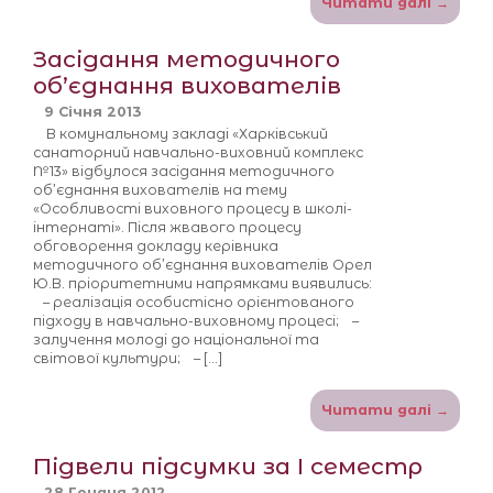
Читати далі →
Засідання методичного
об’єднання вихователів
9 Січня 2013
В комунальному закладі «Харківський
санаторний навчально-виховний комплекс
№13» відбулося засідання методичного
об’єднання вихователів на тему
«Особливості виховного процесу в школі-
інтернаті». Після жвавого процесу
обговорення докладу керівника
методичного об’єднання вихователів Орел
Ю.В. пріоритетними напрямками виявились:
– реалізація особистісно орієнтованого
підходу в навчально-виховному процесі; –
залучення молоді до національної та
світової культури; – […]
Читати далі →
Підвели підсумки за І семестр
28 Грудня 2012