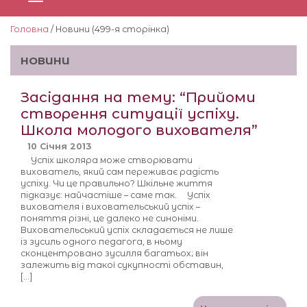
Головна
/ Новини (499-я сторiнка)
НОВИНИ
Засідання на тему: “Прийоми
створення ситуації успіху.
Школа молодого вихователя”
10 Січня 2013
Успіх школяра може створювати
вихователь, який сам переживає радість
успіху. Чи це правильно? Шкільне життя
підказує: найчастіше – саме так. Успіх
вихователя і виховательський успіх –
поняття різні, це далеко не синоніми.
Виховательський успіх складається не лише
із зусиль одного педагога, в ньому
сконцентровано зусилля багатьох; він
залежить від такої сукупності обставин,
[…]